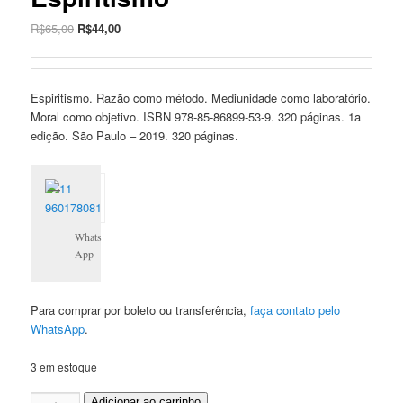
O
O
R$
65,00
R$
44,00
preço
preço
original
atual
era:
é:
Espiritismo. Razão como método. Mediunidade como laboratório.
R$65,00.
R$44,00.
Moral como objetivo. ISBN 978-85-86899-53-9. 320 páginas. 1a
edição. São Paulo – 2019. 320 páginas.
Whats
App
Para comprar por boleto ou transferência,
faça contato pelo
WhatsApp
.
3 em estoque
Espiritismo
Adicionar ao carrinho