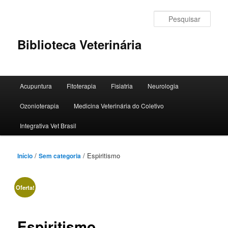
Pular
para
Pesqu
o
conteúdo
Biblioteca Veterinária
principal
Menu
Acupuntura
Fitoterapia
Fisiatria
Neurologia
principal
Ozonioterapia
Medicina Veterinária do Coletivo
Integrativa Vet Brasil
/
/ Espiritismo
Início
Sem categoria
Oferta!
Espiritismo