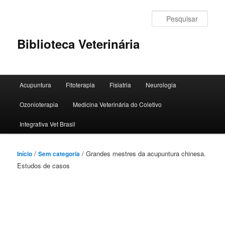
Pular
para
Pesqu
o
conteúdo
Biblioteca Veterinária
principal
Menu
Acupuntura
Fitoterapia
Fisiatria
Neurologia
principal
Ozonioterapia
Medicina Veterinária do Coletivo
Integrativa Vet Brasil
/
/ Grandes mestres da acupuntura chinesa.
Início
Sem categoria
Estudos de casos