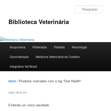
Pular
Pular
para
para
Pesqu
o
o
conteúdo
conteúdo
Biblioteca Veterinária
principal
secundário
Menu
Acupuntura
Fitoterapia
Fisiatria
Neurologia
principal
Ozonioterapia
Medicina Veterinária do Coletivo
Integrativa Vet Brasil
/ Produtos marcados com a tag “One Health”
Início
ONE HEALTH
Exibindo um único resultado