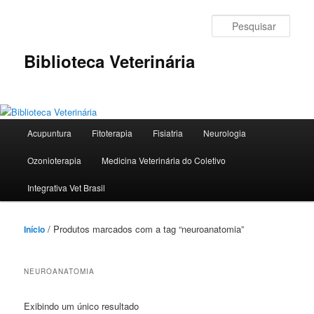
Pular
Pular
para
para
Pesqu
o
o
conteúdo
conteúdo
Biblioteca Veterinária
principal
secundário
Menu
Acupuntura
Fitoterapia
Fisiatria
Neurologia
principal
Ozonioterapia
Medicina Veterinária do Coletivo
Integrativa Vet Brasil
/ Produtos marcados com a tag “neuroanatomia”
Início
NEUROANATOMIA
Exibindo um único resultado