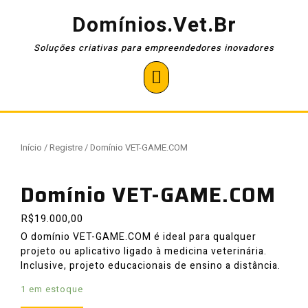
Pular
Domínios.Vet.Br
para
o
Soluções criativas para empreendedores inovadores
conteúdo
Open
Button
Início
/
Registre
/ Domínio VET-GAME.COM
Domínio VET-GAME.COM
R$
19.000,00
O domínio VET-GAME.COM é ideal para qualquer
projeto ou aplicativo ligado à medicina veterinária.
Inclusive, projeto educacionais de ensino a distância.
1 em estoque