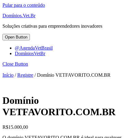
Pular para o conteúdo
Domínios.Vet.Br
Soluções criativas para empreendedores inovadores
Open Button
@AgendaVetBrasil
DomíniosVetBr
Close Button
Início
/
Registre
/ Domínio VETFAVORITO.COM.BR
Domínio
VETFAVORITO.COM.BR
R$
15.000,00
O domínio VETFAVORITO.COM.BR é ideal para qualquer