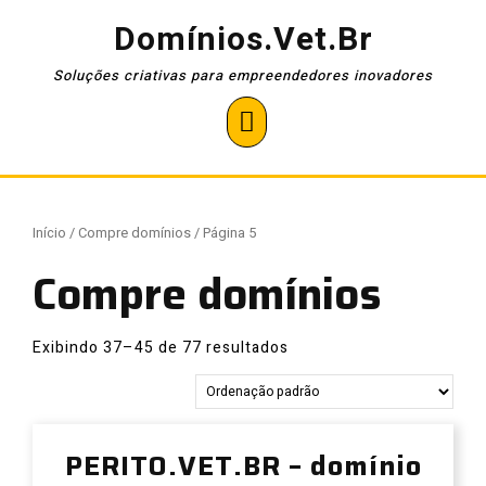
Pular
Domínios.Vet.Br
para
o
Soluções criativas para empreendedores inovadores
conteúdo
Open
Button
Início
/
Compre domínios
/ Página 5
Compre domínios
Exibindo 37–45 de 77 resultados
PERITO.VET.BR – domínio