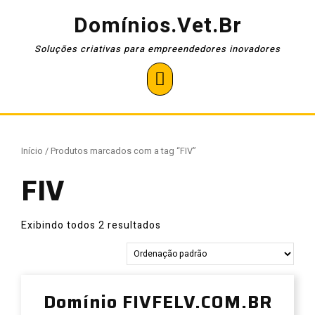
Pular
Domínios.Vet.Br
para
o
Soluções criativas para empreendedores inovadores
conteúdo
Open
Button
Início
/ Produtos marcados com a tag “FIV”
FIV
Exibindo todos 2 resultados
Domínio FIVFELV.COM.BR